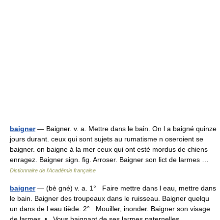
baigner
— Baigner. v. a. Mettre dans le bain. On l a baigné quinze
jours durant. ceux qui sont sujets au rumatisme n oseroient se
baigner. on baigne à la mer ceux qui ont esté mordus de chiens
enragez. Baigner sign. fig. Arroser. Baigner son lict de larmes …
Dictionnaire de l'Académie française
baigner
— (bè gné) v. a. 1° Faire mettre dans l eau, mettre dans
le bain. Baigner des troupeaux dans le ruisseau. Baigner quelqu
un dans de l eau tiède. 2° Mouiller, inonder. Baigner son visage
de larmes. • Vous baignant de ses larmes paternelles,… …