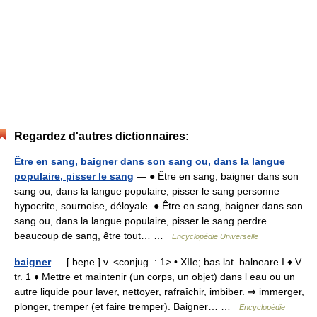
Regardez d'autres dictionnaires:
Être en sang, baigner dans son sang ou, dans la langue
populaire, pisser le sang
— ● Être en sang, baigner dans son
sang ou, dans la langue populaire, pisser le sang personne
hypocrite, sournoise, déloyale. ● Être en sang, baigner dans son
sang ou, dans la langue populaire, pisser le sang perdre
beaucoup de sang, être tout… …
Encyclopédie Universelle
baigner
— [ beɲe ] v. <conjug. : 1> • XIIe; bas lat. balneare I ♦ V.
tr. 1 ♦ Mettre et maintenir (un corps, un objet) dans l eau ou un
autre liquide pour laver, nettoyer, rafraîchir, imbiber. ⇒ immerger,
plonger, tremper (et faire tremper). Baigner… …
Encyclopédie