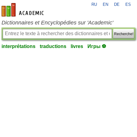
RU
EN
DE
ES
fr-academic.com
Dictionnaires et Encyclopédies sur 'Academic'
Recherche!
interprétations
traductions
livres
Игры ⚽