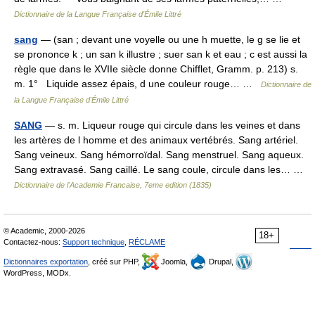
Dictionnaire de la Langue Française d'Émile Littré
sang
— (san ; devant une voyelle ou une h muette, le g se lie et
se prononce k ; un san k illustre ; suer san k et eau ; c est aussi la
règle que dans le XVIIe siècle donne Chifflet, Gramm. p. 213) s.
m. 1° Liquide assez épais, d une couleur rouge… …
Dictionnaire de
la Langue Française d'Émile Littré
SANG
— s. m. Liqueur rouge qui circule dans les veines et dans
les artères de l homme et des animaux vertébrés. Sang artériel.
Sang veineux. Sang hémorroïdal. Sang menstruel. Sang aqueux.
Sang extravasé. Sang caillé. Le sang coule, circule dans les… …
Dictionnaire de l'Academie Francaise, 7eme edition (1835)
© Academic, 2000-2026
18+
Contactez-nous:
Support technique
,
RÉCLAME
Dictionnaires exportation
, créé sur PHP,
Joomla,
Drupal,
WordPress, MODx.