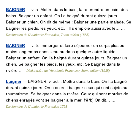
BAIGNER
— v. a. Mettre dans le bain, faire prendre un bain, des
bains. Baigner un enfant. On l a baigné durant quinze jours.
Baigner un chien. On dit de même : Baigner une partie malade. Se
baigner les pieds, les yeux, etc. Il s emploie aussi avec le… …
Dictionnaire de l'Academie Francaise, 7eme edition (1835)
BAIGNER
— v. tr. Immerger et faire séjourner un corps plus ou
moins longtemps dans l’eau ou dans quelque autre liquide.
Baigner un enfant. On l’a baigné durant quinze jours. Baigner un
chien. Se baigner les pieds, les yeux, etc. Se baigner dans la
rivière …
Dictionnaire de l'Academie Francaise, 8eme edition (1935)
baigner
— BAIGNER. v. actif. Mettre dans le bain. On l a baigné
durant quinze jours. On n oseroit baigner ceux qui sont sujets au
rhumatisme. Se baigner dans la rivière. Ceux qui sont mordus de
chiens enragés vont se baigner à la mer. f♛/b] On dit… …
Dictionnaire de l'Académie Française 1798